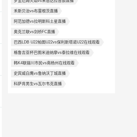
罗金厄姆火焰vs朱恩达拉普狼直播
禾斯贝治vs布雷根茨直播
阿范加德vs拉明斯科土星直播
奥克兰联vs剑桥FC直播
巴西LDB U22帕图U22vs保利斯塔诺U22在线观看
格鲁吉亚杯巴图米迪纳摩vs泰拉维在线观看
韩K4联骊川市民vs南杨州在线观看
史宾威白鹰vs鲁纳沃丁城直播
科萨肯男生vs瓦尔韦克直播