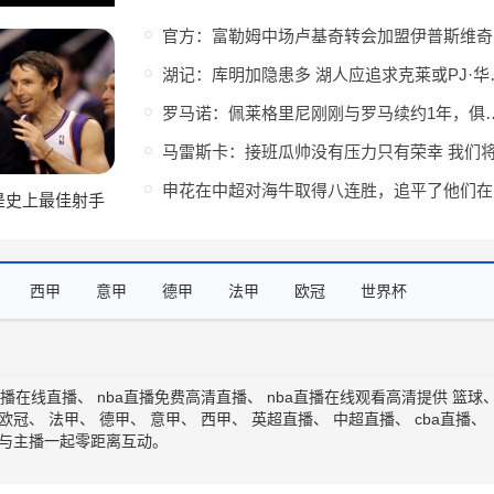
湖记：库明加
罗马诺：佩莱格里尼刚刚与罗
申花
是史上最佳射手
让他多出手
西甲
意甲
德甲
法甲
欧冠
世界杯
直播在线直播
、
nba直播免费高清直播
、
nba直播在线观看高清
提供
篮球
欧冠
、
法甲
、
德甲
、
意甲
、
西甲
、
英超直播
、
中超直播
、
cba直播
、
与主播一起零距离互动。