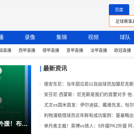
百度
播
录像
集锦
视频
球队
超直播
西甲直播
德甲直播
意甲直播
法甲直播
欧冠直播
最新资讯
安芬尼·西蒙斯：尼克斯是
利物
云南玉昆vs成都蓉城首发：4外援PK5外援！布尼亚明、韦世豪先发
单丹奥主裁！英博vs铁