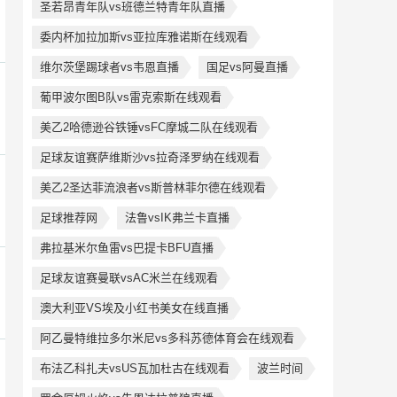
圣若昂青年队vs班德兰特青年队直播
委内杯加拉加斯vs亚拉库雅诺斯在线观看
维尔茨堡踢球者vs韦恩直播
国足vs阿曼直播
葡甲波尔图B队vs雷克索斯在线观看
美乙2哈德逊谷铁锤vsFC摩城二队在线观看
足球友谊赛萨维斯沙vs拉奇泽罗纳在线观看
美乙2圣达菲流浪者vs斯普林菲尔德在线观看
足球推荐网
法鲁vsIK弗兰卡直播
弗拉基米尔鱼雷vs巴提卡BFU直播
足球友谊赛曼联vsAC米兰在线观看
澳大利亚VS埃及小红书美女在线直播
阿乙曼特维拉多尔米尼vs多科苏德体育会在线观看
布法乙科扎夫vsUS瓦加杜古在线观看
波兰时间