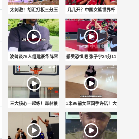
太刺激！胡汇打板三分压
几几开？中国女篮世界杯
哨绝杀清华大学，助上海
首战天崩开局，直面世界
交通大学杀入AUBL决赛
第一的美国女篮。
波普谈76人组建豪华阵容️
感受恐惧吧 张子宇24分11
篮板统治内线！
三大核心一起练！森林狼
1米96前女篮国手许诺！大
官方晒华子与三球、麦丹
长腿穿黑裙，高个子女生
训练视频
的天花板