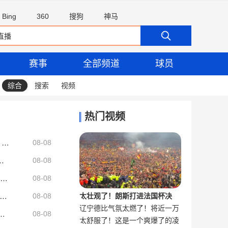
Bing
360
搜狗
神马
赛事
全部频道
球员
综合
搜索
视频
热门视频
德安东尼：当年甜瓜若以自由球员加盟尼克斯 那我们能争冠
08-08
我们的首要对手 他们是卫冕冠军
08-08
尤文vs国米首发：伊尔迪兹、戴维先发，恰尔汗奥卢、博尼出战
08-08
浦租借球员近年鲜有成功案例：曼基略出战10场，阿图尔仅1场
08-08
太壮观了！朗斯打进法国杯决
辽宁德比气氛太燃了！将近一万
英博在本赛季中超的十个主场比赛中赢得了七场，与蓉城并列最多
赛，球迷疯狂冲场庆祝
人：5外援PK2外援 阿奇姆彭、热菲尼奥出战
08-08
太舒服了！这是一个爽爆了的凌
大连球迷现场助威