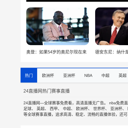
奥登：如果54岁的奥尼尔现在来
德安东尼：纳什
打NBA 他仍然能得分
之一 我本该坚持
热门
欧洲杯
亚洲杯
NBA
中超
英超
24直播网热门赛事直播
24直播网—全球赛事免费看，高清直播无广告。
nba免费
足球
、
英超
、
西甲
、
中超
、
欧洲杯
、
世界杯
、
亚洲杯
、
等全球赛事直播，追求高清、稳定、流畅的直播体验，还可