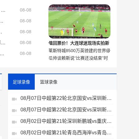
空抽射合集
官方：富勒姆中场卢基奇转会加盟伊普斯维奇 据悉费用900万英镑
08-08
隐患多 湖人应追求克莱或PJ·华盛顿
08-08
马续约1年，俱乐部即将官宣
08-08
马雷斯卡：接班瓜帅没有压力只有荣幸 我们将全力延续夺冠传统
08-08
值回票价！大连球迷现场实拍斯
莱斯特城8500万英镑建的世界级
坦丘天外飞仙
在中超对海牛取得八连胜，追平了他们在中超队史最长连胜纪录
08-08
瓜帅谈赖斯说“比赛还没结束”时
训练基地，只能用来备战英甲了
说：我很喜欢，这是阿森纳的精
神
足球录像
篮球录像
08月07日中超第22轮北京国安vs深圳新鹏城全场录像
08月07日中超第22轮北京国安vs深圳新鹏城全场录像
、
08月02日中超第21轮深圳新鹏城vs重庆铜梁龙全场录像
08月02日中超第21轮青岛西海岸vs青岛海牛全场录像