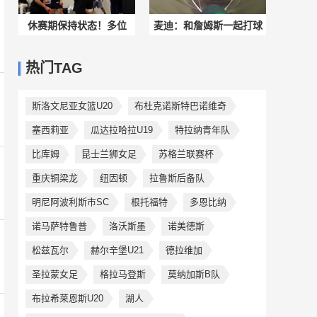
休赛期保持状态！多位
麦迪：和詹姆斯一起打球
NBA球员齐聚洛杉矶
不是容易的事 得去问问他
热门TAG
NBPA训练中心打训练赛
曾经当过的队友
斯洛文尼亚女篮U20
布杜克诺斯特巴诺维奇
塞西莉亚
瓜达拉哈拉U19
特拉纳青年队
比库姆
昆士兰狮女足
苏格兰联赛杯
重庆铜梁龙
纽因顿
拉鲁斯后备队
明尼阿波利斯市SC
根托福特
多恩比纳
诺马萨特鲁普
洛沃斯墨
诺美德斯
松兹瓦尔
赫尔辛堡U21
德拉维加
圣拉蒙女足
格拉马登斯
莫纳加斯B队
布拉希莱恩斯U20
湖人