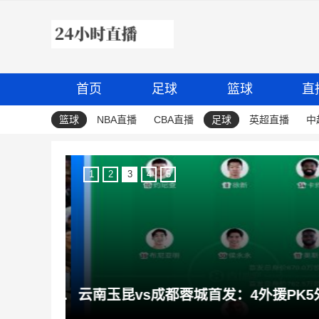
首页
足球
篮球
直
篮球
NBA直播
CBA直播
足球
英超直播
中
1
2
3
4
5
蒂格：狄龙是顶级角色球员 他现在比汤普森兄弟&乔治更好